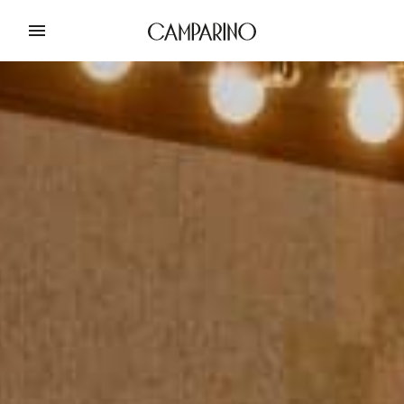
Entra nella nostra
community
Iscriviti per saperne di più sui nostri cocktail,
eventi futuri e novità.
Grazie per esserti
iscritto!
Tieni d'occhio la tua casella mail
Scopri di più