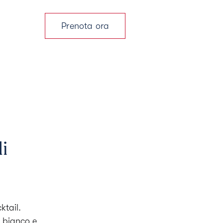
Prenota ora
News&Eventi
di
ktail.
o bianco e