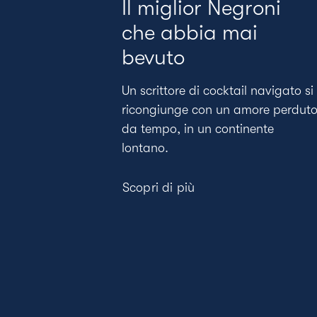
Il miglior Negroni
are i
che abbia mai
Negroni a
bevuto
Un scrittore di cocktail navigato si
a tradizione di
ricongiunge con un amore perdut
 ha eguali.
da tempo, in un continente
i riflettori su
lontano.
orseggiare il
o.
Scopri di più