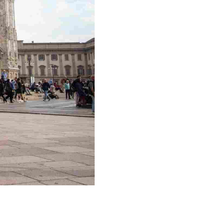
la nostra community
di più sui nostri cocktail, eventi futuri e
 esserti iscritto!
 casella mail