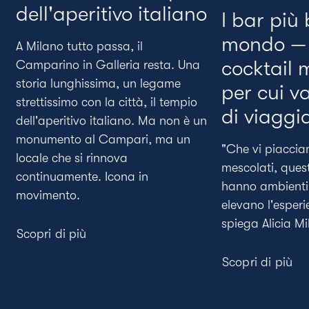
dell'aperitivo italiano
I bar più 
mondo —
A Milano tutto passa, il
cocktail 
Camparino in Galleria resta. Una
storia lunghissima, un legame
per cui v
strettissimo con la città, il tempio
o
di viaggi
dell'aperitivo italiano. Ma non è un
monumento al Campari, ma un
"Che vi piaccia
locale che si rinnova
mescolati, questi
continuamente. Icona in
hanno ambienti 
movimento.
elevano l'esper
spiega Alicia Mil
Scopri di più
Scopri di più