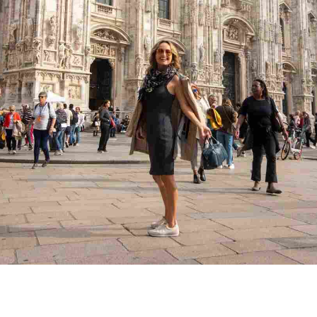
Entra nel
Iscriviti per saperne 
novità.
Grazie per
Tieni d'occhio la tua
Scopri di più