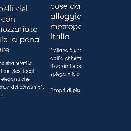
cose da fare e dove
belli del
alloggiare nella
 con
metropoli del nord
mozzafiato
Italia
ale la pena
are
"Milano è una città
dall'architettura sbalorditiva, con
no shakerati o
ristoranti e bar per tutti i gusti"
 deliziosi locali
spiega Alicia Miller
eleganti che
ienza del consumo",
Scopri di più
ler.