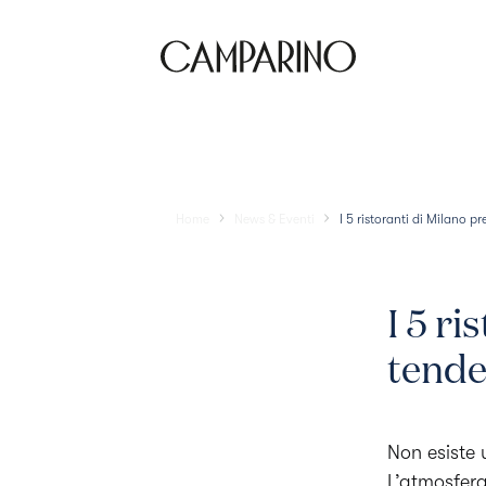
Location
Home
News & Eventi
I 5 ristoranti di Milano p
I 5 ri
tende
Non esiste 
L’atmosfera