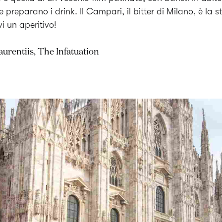
 preparano i drink. Il Campari, il bitter di Milano, è la st
vi un aperitivo!
urentiis, The Infatuation