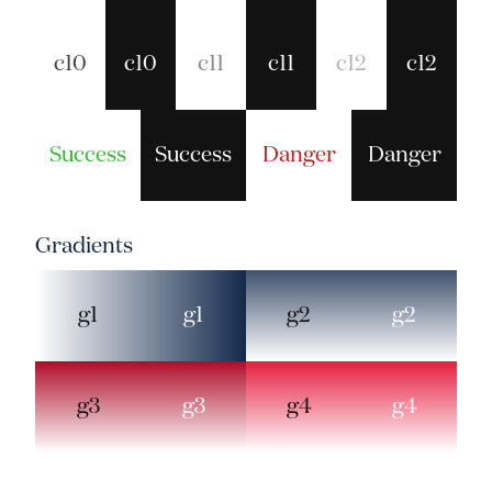
c10
c10
c11
c11
c12
c12
Success
Success
Danger
Danger
Gradients
g1
g1
g2
g2
g3
g3
g4
g4