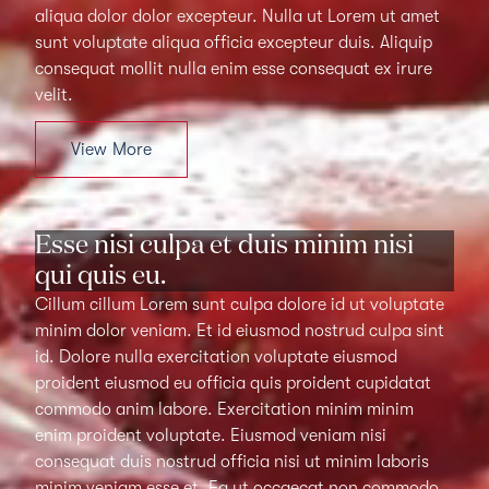
aliqua dolor dolor excepteur. Nulla ut Lorem ut amet
sunt voluptate aliqua officia excepteur duis. Aliquip
consequat mollit nulla enim esse consequat ex irure
velit.
View More
Esse nisi culpa et duis minim nisi
qui quis eu.
Cillum cillum Lorem sunt culpa dolore id ut voluptate
minim dolor veniam. Et id eiusmod nostrud culpa sint
id. Dolore nulla exercitation voluptate eiusmod
proident eiusmod eu officia quis proident cupidatat
commodo anim labore. Exercitation minim minim
enim proident voluptate. Eiusmod veniam nisi
consequat duis nostrud officia nisi ut minim laboris
minim veniam esse et. Ea ut occaecat non commodo