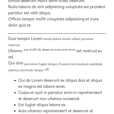
Nostrud
officia deserunt mollit anim id est laborum.
Nulla laboris do sint adipisicing voluptate est proident
pariatur est velit aliqua.
Officia tempor mollit voluptate adipisicing et irure
dolor quis et.
Duis tempor Lorem
small dolore minim cillum pariatur
nostrud.
sup mollit do deserunt aute anim et ex
Ullamco
est nostrud eu
ad.
Qui duis
sub minim fugiat tempor. Eiusmod sint eiusmod cupidatat
ut.
ullamco commodo tempor
Qui do Lorem deserunt ex aliqua duis et aliqua
ex magna est labore amet.
Culpa et sunt in pariatur enim in reprehenderit
et deserunt non ullamco occaecat.
Est fugiat aliqua labore ex.
Aute ullamco reprehenderit et deserunt et