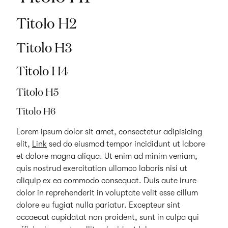
Titolo H2
In consequat ullamco sunt
Titolo H3
Officia aliqua officia nulla
Titolo H4
Titolo H5
Culpa ipsum eiusmod officia
Titolo H6
Id tempor quis culpa
Lorem ipsum dolor sit amet, consectetur adipisicing
elit,
Link
sed do eiusmod tempor incididunt ut labore
et dolore magna aliqua. Ut enim ad minim veniam,
In consequat ullamco sunt
quis nostrud exercitation ullamco laboris nisi ut
aliquip ex ea commodo consequat. Duis aute irure
dolor in reprehenderit in voluptate velit esse cillum
Officia aliqua officia nulla
dolore eu fugiat nulla pariatur. Excepteur sint
occaecat cupidatat non proident, sunt in culpa qui