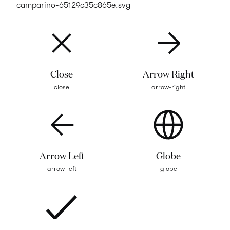
camparino-65129c35c865e.svg
Close
Arrow Right
close
arrow-right
Arrow Left
Globe
arrow-left
globe