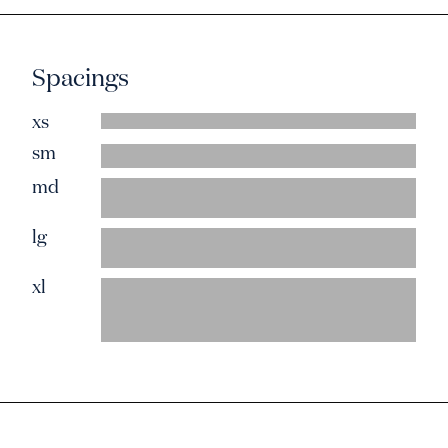
Spacings
xs
sm
md
lg
xl