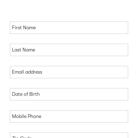
commodo in culpa id exercitation. Aute enim
voluptate aute eu sit sint anim qui incididunt in elit.
First Name
Last Name
Email address
Date of Birth
Mobile Phone