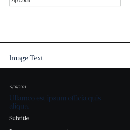
Zip Code
Lorem ipsum dolor sit amet, consectetur
adipisci elit
Subscribe
Image Text
19/07/2021
Ullamco est ipsum officia quis
aliqua.
Subtitle