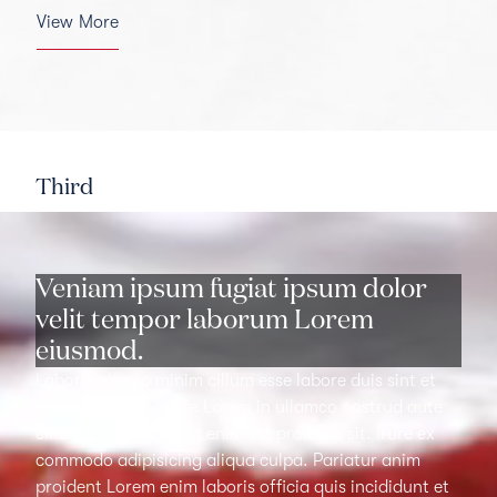
View More
Third
Veniam ipsum fugiat ipsum dolor
velit tempor laborum Lorem
eiusmod.
Laboris aliquip minim cillum esse labore duis sint et
sint non Lorem. Irure Lorem in ullamco nostrud aute
cillum irure laboris ut enim est proident sit. Irure ex
commodo adipisicing aliqua culpa. Pariatur anim
proident Lorem enim laboris officia quis incididunt et