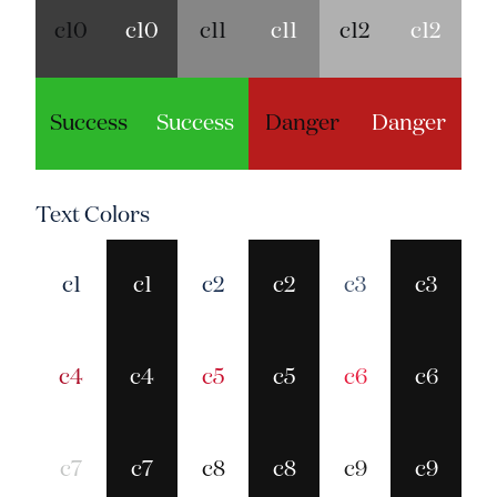
c10
c10
c11
c11
c12
c12
Success
Success
Danger
Danger
Text Colors
c1
c1
c2
c2
c3
c3
c4
c4
c5
c5
c6
c6
c7
c7
c8
c8
c9
c9