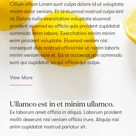
Cillum cillum Lorem sunt culpa dolore id ut voluptate
minim dolor veniam. Et id eiusmod nostrud culpa sint
id. Dolore nulla exercitation voluptate eiusmod
proident eiusmod eu officia quis proident cupidatat
commodo anim labore. Exercitation minim minim
enim proident voluptate. Eiusmod veniam nisi
consequat duis nostrud officia nisi ut minim laboris
minim veniam esse et. Ea ut occaecat non commodo
sunt qui cupidatat ea qui officia qui culpa.
View More
Ullamco est in et minim ullamco.
Ex laborum amet officia in aliqua. Laborum proident
mollit deserunt nisi veniam officia irure. Aliquip nisi
anim cupidatat nostrud pariatur sit.