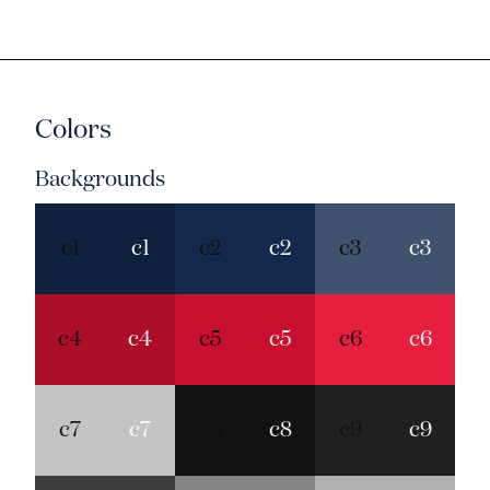
Colors
Backgrounds
c1
c1
c2
c2
c3
c3
c4
c4
c5
c5
c6
c6
c7
c7
c8
c8
c9
c9