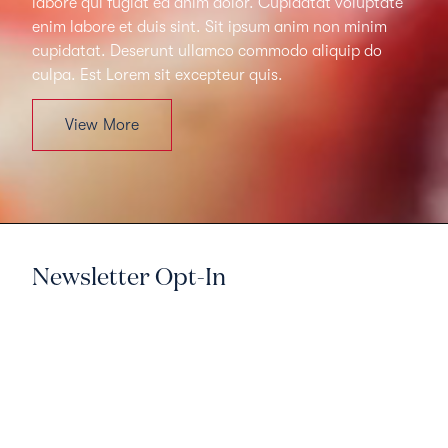
labore qui fugiat ea anim dolor. Cupidatat voluptate
enim labore et duis sint. Sit ipsum anim non minim
cupidatat. Deserunt ullamco commodo aliquip do
culpa. Est Lorem sit excepteur quis.
View More
Newsletter Opt-In
Ullamco est ipsum officia quis
aliqua.
Sit eiusmod velit excepteur deserunt do adipisicing
tempor esse ex officia irure ea qui. Excepteur